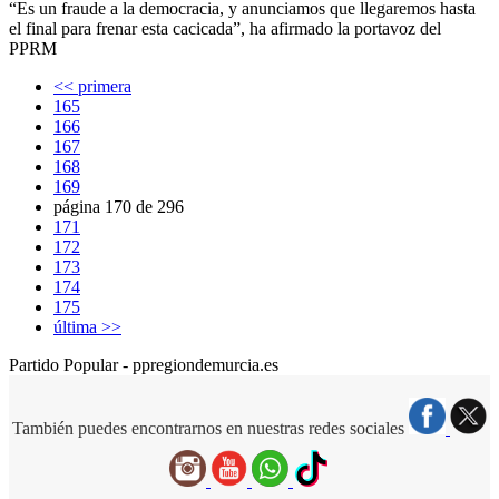
“Es un fraude a la democracia, y anunciamos que llegaremos hasta
el final para frenar esta cacicada”, ha afirmado la portavoz del
PPRM
<< primera
165
166
167
168
169
página 170 de 296
171
172
173
174
175
última >>
Partido Popular - ppregiondemurcia.es
También puedes encontrarnos en nuestras redes sociales