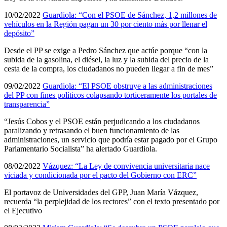
10/02/2022
Guardiola: “Con el PSOE de Sánchez, 1,2 millones de
vehículos en la Región pagan un 30 por ciento más por llenar el
depósito”
Desde el PP se exige a Pedro Sánchez que actúe porque “con la
subida de la gasolina, el diésel, la luz y la subida del precio de la
cesta de la compra, los ciudadanos no pueden llegar a fin de mes”
09/02/2022
Guardiola: “El PSOE obstruye a las administraciones
del PP con fines políticos colapsando torticeramente los portales de
transparencia”
“Jesús Cobos y el PSOE están perjudicando a los ciudadanos
paralizando y retrasando el buen funcionamiento de las
administraciones, un servicio que podría estar pagado por el Grupo
Parlamentario Socialista” ha alertado Guardiola.
08/02/2022
Vázquez: “La Ley de convivencia universitaria nace
viciada y condicionada por el pacto del Gobierno con ERC”
El portavoz de Universidades del GPP, Juan María Vázquez,
recuerda “la perplejidad de los rectores” con el texto presentado por
el Ejecutivo