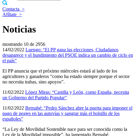
Contacta
>
Afíliate
>
Noticias
mostrando
10 de 2956
14/02/2022
Luengo: “El PP gana las elecciones, Ciudadanos
desaparece y el hundimiento del PSOE indica un cambio de ciclo en
el país”
El PP anuncia que el próximo miércoles estará al lado de los
agricultores y ganaderos “como ha estado siempre porque el sector
no necesita trabas, sino apoyos”.
11/02/2022
López Miras: “Castilla y León, como España, necesita
un Gobierno del Partido Popular”
11/02/2022
Bernabé: “Pedro Sánchez abre la puerta para imponer el
pago de peajes en las autovías y sangrar más el bolsillo de los
españoles”
“La Ley de Movilidad Sostenible nace para ser conocida como la
Ley de la Movilidad imposible”, ha lamentado Bernabé.