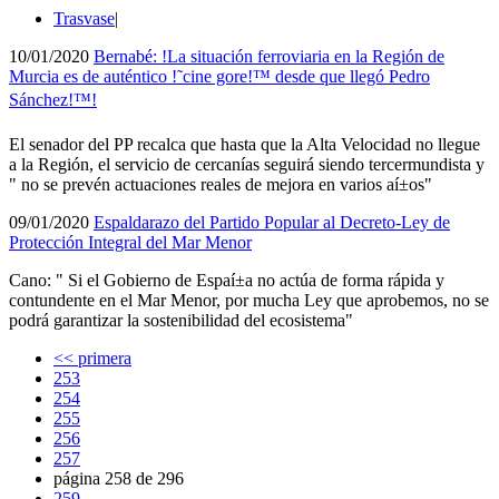
Trasvase
|
10/01/2020
Bernabé: !La situación ferroviaria en la Región de
Murcia es de auténtico !˜cine gore!™ desde que llegó Pedro
Sánchez!™!
El senador del PP recalca que hasta que la Alta Velocidad no llegue
a la Región, el servicio de cercaní­as seguirá siendo tercermundista y
" no se prevén actuaciones reales de mejora en varios aí±os"
09/01/2020
Espaldarazo del Partido Popular al Decreto-Ley de
Protección Integral del Mar Menor
Cano: " Si el Gobierno de Espaí±a no actúa de forma rápida y
contundente en el Mar Menor, por mucha Ley que aprobemos, no se
podrá garantizar la sostenibilidad del ecosistema"
<< primera
253
254
255
256
257
página 258 de 296
259