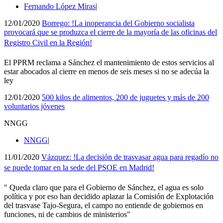
Fernando López Miras
|
12/01/2020
Borrego: !La inoperancia del Gobierno socialista
provocará que se produzca el cierre de la mayorí­a de las oficinas del
Registro Civil en la Región!
El PPRM reclama a Sánchez el mantenimiento de estos servicios al
estar abocados al cierre en menos de seis meses si no se adecúa la
ley
12/01/2020
500 kilos de alimentos, 200 de juguetes y más de 200
voluntarios jóvenes
NNGG
NNGG
|
11/01/2020
Vázquez: !La decisión de trasvasar agua para regadí­o no
se puede tomar en la sede del PSOE en Madrid!
" Queda claro que para el Gobierno de Sánchez, el agua es solo
polí­tica y por eso han decidido aplazar la Comisión de Explotación
del trasvase Tajo-Segura, el campo no entiende de gobiernos en
funciones, ni de cambios de ministerios"