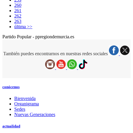
260
261
262
263
última >>
Partido Popular - ppregiondemurcia.es
También puedes encontrarnos en nuestras redes sociales
conócenos
Bienvenida
Organigrama
Sedes
Nuevas Generaciones
actualidad