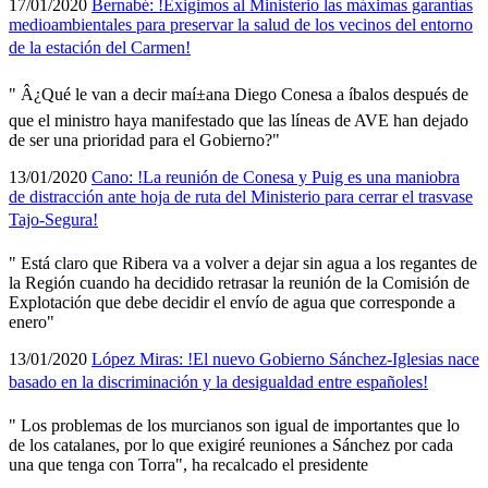
17/01/2020
Bernabé: !Exigimos al Ministerio las máximas garantí­as
medioambientales para preservar la salud de los vecinos del entorno
de la estación del Carmen!
" Â¿Qué le van a decir maí±ana Diego Conesa a íbalos después de
que el ministro haya manifestado que las lí­neas de AVE han dejado
de ser una prioridad para el Gobierno?"
13/01/2020
Cano: !La reunión de Conesa y Puig es una maniobra
de distracción ante hoja de ruta del Ministerio para cerrar el trasvase
Tajo-Segura!
" Está claro que Ribera va a volver a dejar sin agua a los regantes de
la Región cuando ha decidido retrasar la reunión de la Comisión de
Explotación que debe decidir el enví­o de agua que corresponde a
enero"
13/01/2020
López Miras: !El nuevo Gobierno Sánchez-Iglesias nace
basado en la discriminación y la desigualdad entre españoles!
" Los problemas de los murcianos son igual de importantes que lo
de los catalanes, por lo que exigiré reuniones a Sánchez por cada
una que tenga con Torra", ha recalcado el presidente