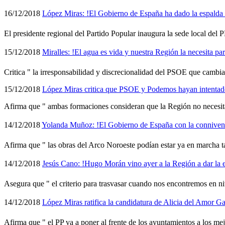
16/12/2018
López Miras: !El Gobierno de España ha dado la espalda a
El presidente regional del Partido Popular inaugura la sede local del 
15/12/2018
Miralles: !El agua es vida y nuestra Región la necesita par
Critica " la irresponsabilidad y discrecionalidad del PSOE que cambia l
15/12/2018
López Miras critica que PSOE y Podemos hayan intentado
Afirma que " ambas formaciones consideran que la Región no necesita d
14/12/2018
Yolanda Muñoz: !El Gobierno de España con la connivencia
Afirma que " las obras del Arco Noroeste podí­an estar ya en marcha t
14/12/2018
Jesús Cano: !Hugo Morán vino ayer a la Región a dar la es
Asegura que " el criterio para trasvasar cuando nos encontremos en niv
14/12/2018
López Miras ratifica la candidatura de Alicia del Amor Ga
Afirma que " el PP va a poner al frente de los ayuntamientos a los mej