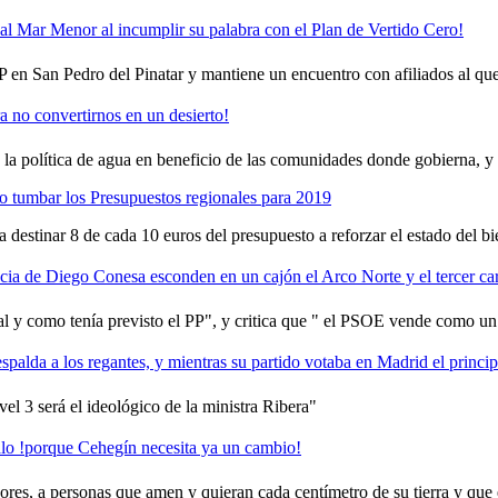
l Mar Menor al incumplir su palabra con el Plan de Vertido Cero!
PP en San Pedro del Pinatar y mantiene un encuentro con afiliados al que 
a no convertirnos en un desierto!
a polí­tica de agua en beneficio de las comunidades donde gobierna, y lo
 tumbar los Presupuestos regionales para 2019
estinar 8 de cada 10 euros del presupuesto a reforzar el estado del bi
 de Diego Conesa esconden en un cajón el Arco Norte y el tercer carri
al y como tení­a previsto el PP", y critica que " el PSOE vende como un
palda a los regantes, y mientras su partido votaba en Madrid el principi
el 3 será el ideológico de la ministra Ribera"
lo !porque Cehegí­n necesita ya un cambio!
ores, a personas que amen y quieran cada centí­metro de su tierra y que