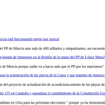
rcia está funcionando mejor que nunca!
del PP de Murcia ante más de 400 afiliados y simpatizantes, un encuentro
r bajada de impuestos en la Región de la mano del PP de López Miras!
ón de Murcia porque nadie va a hacer más que el PP por los murcianos"
a la regeneración de las playas de la Llana y que impulse de manera pri
ón del proyecto de actualización de acondiciona-miento de las playas d
culo 155 en Cataluña y garantizar el cumplimiento de la Constitución Esp
andidato en Ulea para las próximas elecciones " porque ya ha demostrad