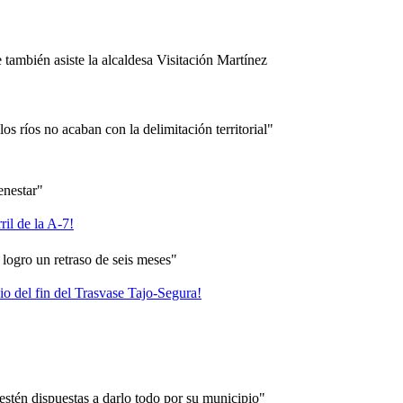
también asiste la alcaldesa Visitación Martí­nez
s rí­os no acaban con la delimitación territorial"
enestar"
l de la A-7!
 logro un retraso de seis meses"
o del fin del Trasvase Tajo-Segura!
 estén dispuestas a darlo todo por su municipio"