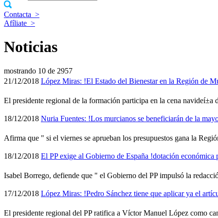
Contacta
>
Afíliate
>
Noticias
mostrando
10 de 2957
21/12/2018
López Miras: !El Estado del Bienestar en la Región de Mu
El presidente regional de la formación participa en la cena navideí±a 
18/12/2018
Nuria Fuentes: !Los murcianos se beneficiarán de la mayo
Afirma que " si el viernes se aprueban los presupuestos gana la Regi
18/12/2018
El PP exige al Gobierno de España !dotación económica par
Isabel Borrego, defiende que " el Gobierno del PP impulsó la redacci
17/12/2018
López Miras: !Pedro Sánchez tiene que aplicar ya el artí­
El presidente regional del PP ratifica a Ví­ctor Manuel López como c