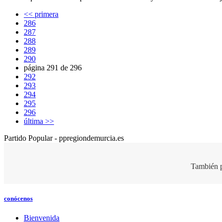
<< primera
286
287
288
289
290
página 291 de 296
292
293
294
295
296
última >>
Partido Popular - ppregiondemurcia.es
También p
conócenos
Bienvenida