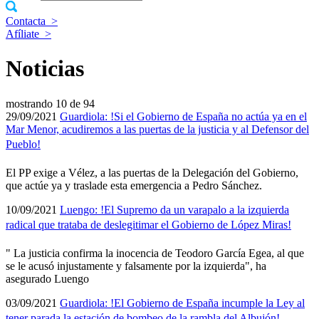
Contacta
>
Afíliate
>
Noticias
mostrando
10 de 94
29/09/2021
Guardiola: !Si el Gobierno de España no actúa ya en el
Mar Menor, acudiremos a las puertas de la justicia y al Defensor del
Pueblo!
El PP exige a Vélez, a las puertas de la Delegación del Gobierno,
que actúe ya y traslade esta emergencia a Pedro Sánchez.
10/09/2021
Luengo: !El Supremo da un varapalo a la izquierda
radical que trataba de deslegitimar el Gobierno de López Miras!
" La justicia confirma la inocencia de Teodoro Garcí­a Egea, al que
se le acusó injustamente y falsamente por la izquierda", ha
asegurado Luengo
03/09/2021
Guardiola: !El Gobierno de España incumple la Ley al
tener parada la estación de bombeo de la rambla del Albujón!