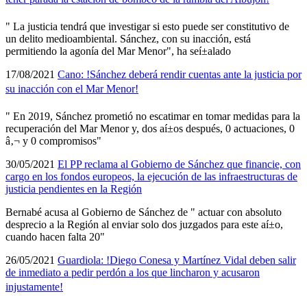
" La justicia tendrá que investigar si esto puede ser constitutivo de
un delito medioambiental. Sánchez, con su inacción, está
permitiendo la agoní­a del Mar Menor", ha seí±alado
17/08/2021
Cano: !Sánchez deberá rendir cuentas ante la justicia por
su inacción con el Mar Menor!
" En 2019, Sánchez prometió no escatimar en tomar medidas para la
recuperación del Mar Menor y, dos aí±os después, 0 actuaciones, 0
â‚¬ y 0 compromisos"
30/05/2021
El PP reclama al Gobierno de Sánchez que financie, con
cargo en los fondos europeos, la ejecución de las infraestructuras de
justicia pendientes en la Región
Bernabé acusa al Gobierno de Sánchez de " actuar con absoluto
desprecio a la Región al enviar solo dos juzgados para este aí±o,
cuando hacen falta 20"
26/05/2021
Guardiola: !Diego Conesa y Martí­nez Vidal deben salir
de inmediato a pedir perdón a los que lincharon y acusaron
injustamente!