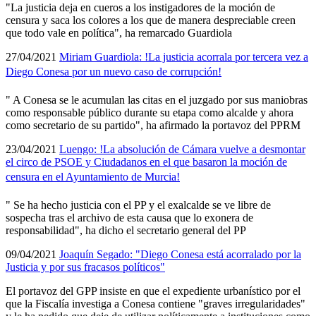
"La justicia deja en cueros a los instigadores de la moción de
censura y saca los colores a los que de manera despreciable creen
que todo vale en polí­tica", ha remarcado Guardiola
27/04/2021
Miriam Guardiola: !La justicia acorrala por tercera vez a
Diego Conesa por un nuevo caso de corrupción!
" A Conesa se le acumulan las citas en el juzgado por sus maniobras
como responsable público durante su etapa como alcalde y ahora
como secretario de su partido", ha afirmado la portavoz del PPRM
23/04/2021
Luengo: !La absolución de Cámara vuelve a desmontar
el circo de PSOE y Ciudadanos en el que basaron la moción de
censura en el Ayuntamiento de Murcia!
" Se ha hecho justicia con el PP y el exalcalde se ve libre de
sospecha tras el archivo de esta causa que lo exonera de
responsabilidad", ha dicho el secretario general del PP
09/04/2021
Joaquí­n Segado: "Diego Conesa está acorralado por la
Justicia y por sus fracasos polí­ticos"
El portavoz del GPP insiste en que el expediente urbaní­stico por el
que la Fiscalí­a investiga a Conesa contiene "graves irregularidades"