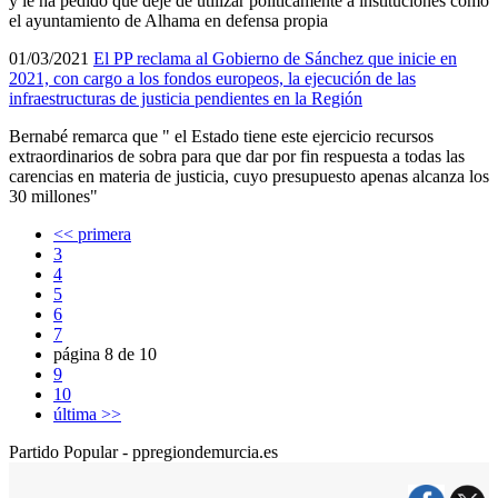
y le ha pedido que deje de utilizar polí­ticamente a instituciones como
el ayuntamiento de Alhama en defensa propia
01/03/2021
El PP reclama al Gobierno de Sánchez que inicie en
2021, con cargo a los fondos europeos, la ejecución de las
infraestructuras de justicia pendientes en la Región
Bernabé remarca que " el Estado tiene este ejercicio recursos
extraordinarios de sobra para que dar por fin respuesta a todas las
carencias en materia de justicia, cuyo presupuesto apenas alcanza los
30 millones"
<< primera
3
4
5
6
7
página 8 de 10
9
10
última >>
Partido Popular - ppregiondemurcia.es