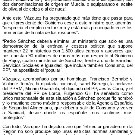
dos denominaciones de origen en Murcia, o equiparando el aceite
de oliva al de colza o al de nuez”.
Ante esto, Vázquez ha preguntado qué más tiene que pasar para
que el presidente del Gobierno cese a este ministro que, además,
“desprecia el empleo en turismo y está más preocupado en estos
momentos de la nata de los roscones”.
“Pedro Sánchez debería eliminar un ministerio que solo es una
demostración de la errónea y costosa política que supone
mantener 22 ministerios con 1.500 altos cargos y asesores que
nos cuestan 90 millones de euros más con respecto al Gobierno
de Rajoy; cuatro ministerios de Sánchez, frente a uno de Sanidad,
Servicios Sociales e Igualdad, que incluía también Consumo, del
PP”, ha apostillado el ‘popular’.
Vázquez, acompañado por su homólogo, Francisco Bernabé y
Violante Tomás, la diputada nacional, Isabel Borrego, la portavoz
del PPRM, Miriam Guardiola, el diputado del PP, Jesús Cano, y el
presidente del PP de Lorca, Fulgencio Gil, ha señalado como
único responsable de esta situación a Sánchez porque “lo nombró
y lo mantiene como máximo responsable de la Agencia Española
de Seguridad Alimentaria, que debería salir de Consumo y volver
a Sanidad, desde donde los españoles nos sentimos más
protegidos”.
Con todo, Vázquez ha dejado claro que “el sector ganadero en la
Región no solo produce bajo unas estrictas normas sanitarias y