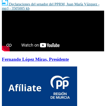
Declaraciones del senador del PPRM, Juan María Vázquez -
mp3 - 3505005 kb
Fernando López Miras, Presidente