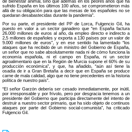
de bienestar animal, sino que además en los peores años que ha
sufrido España en los últimos 100 años, se comprometieron más
allá de su obligación para que las mesas de los españoles no se
quedaran desabastecidas durante la pandemia”.
Por su parte, el presidente del PP de Lorca, Fulgencio Gil, ha
puesto en valor a un sector ganadero que “en España factura
26.000 millones de euros al año, da empleo directo e indirecto a
2,5 millones de españoles y exporta a 130 países por un valor de
9.000 millones de euros”, y en ese sentido ha lamentado “los
ataques que ha recibido de un ministro del Gobierno de España,
un señor que no sabe absolutamente nada ni de cómo funciona la
economía española, ni el campo en España, ni un sector
agroalimentario que en la Región de Murcia supone el 60% de su
producción económica”, y que, ha añadido, “aún así tiene la
osadía de ir a Gran Bretaña a decir que en España se produce
carne de mala calidad, algo que no tiene precedentes en la historia
política de nuestro país”.
“El señor Garzón debería ser cesado inmediatamente, por inútil,
por irresponsable y por frívolo, pero por desgracia tenemos a un
presidente del Gobierno que participa directamente del intento de
destruir a nuestro sector primario, que ha sido objeto de continuos
ataques por parte del Gobierno social-comunista”, ha criticado
Fulgencio Gil.