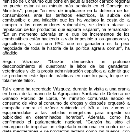
ministro de Consumo que pone en jaque al sector cárnico regional
no puede estar ni un minuto más sentado en el Consejo de
Ministros”, porque “en vez de implicarse en la defensa de los
consumidores ante los tarifazos eléctricos, la subida del
combustible o una inflación que les ha vaciado la cesta de la
compra a los consumidores vulnerables, se dedica atacar la
reputación de los productos que exporta España”, ha remarcado.
“En un momento además en el que los incrementos de los
combustibles están haciendo la vida imposible a los ganadores y
agricultores, y con una PAC que en ganadería es la peor
negociada de toda la historia de la política agraria común”, ha
añadido.
Según Vázquez, “Garzón demuestra un profundo
desconocimiento al cuestionar la labor de los ganaderos,
veterinarios y de la propia administración española al admitir que
se producen este tipo de prácticas en nuestro país, lo que es
totalmente falso”.
Tal y como ha recordado Vázquez, durante la visita a una granja
en Lorca de la mano de la Agrupación Sanitaria de Defensa de
Ganado Porcino de Lorca, “el ministro comunista asoció el
consumo de vino al consumo de drogas y después orquestó la
campaña contra el azúcar subiendo el IVA a los zumos e
equiparándolos a las bebidas energéticas para impedir su
publicidad en determinados horarios”. Además, como ha
confirmado el parlamentario nacional, “Garzón ha sido el
encargado de impulsar un etiquetado nutricional en contra de la
dieta mediterránea y de productos lácteos como los quesos, con