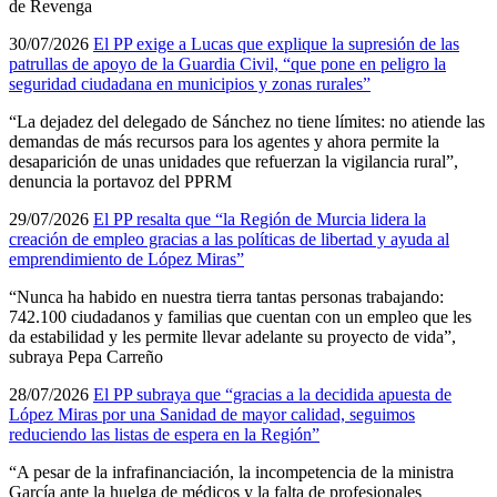
de Revenga
30/07/2026
El PP exige a Lucas que explique la supresión de las
patrullas de apoyo de la Guardia Civil, “que pone en peligro la
seguridad ciudadana en municipios y zonas rurales”
“La dejadez del delegado de Sánchez no tiene límites: no atiende las
demandas de más recursos para los agentes y ahora permite la
desaparición de unas unidades que refuerzan la vigilancia rural”,
denuncia la portavoz del PPRM
29/07/2026
El PP resalta que “la Región de Murcia lidera la
creación de empleo gracias a las políticas de libertad y ayuda al
emprendimiento de López Miras”
“Nunca ha habido en nuestra tierra tantas personas trabajando:
742.100 ciudadanos y familias que cuentan con un empleo que les
da estabilidad y les permite llevar adelante su proyecto de vida”,
subraya Pepa Carreño
28/07/2026
El PP subraya que “gracias a la decidida apuesta de
López Miras por una Sanidad de mayor calidad, seguimos
reduciendo las listas de espera en la Región”
“A pesar de la infrafinanciación, la incompetencia de la ministra
García ante la huelga de médicos y la falta de profesionales