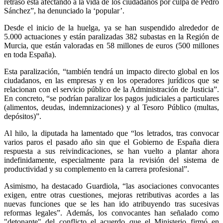
retraso está afectando a la vida de los ciudadanos por culpa de Pedro
Sánchez”, ha denunciado la ‘popular’.
Desde el inicio de la huelga, ya se han suspendido alrededor de
5.000 actuaciones y están paralizadas 382 subastas en la Región de
Murcia, que están valoradas en 58 millones de euros (500 millones
en toda España).
Esta paralización, “también tendrá un impacto directo global en los
ciudadanos, en las empresas y en los operadores jurídicos que se
relacionan con el servicio público de la Administración de Justicia”.
En concreto, “se podrían paralizar los pagos judiciales a particulares
(alimentos, deudas, indemnizaciones) y al Tesoro Público (multas,
depósitos)”.
Al hilo, la diputada ha lamentado que “los letrados, tras convocar
varios paros el pasado año sin que el Gobierno de España diera
respuesta a sus reivindicaciones, se han vuelto a plantar ahora
indefinidamente, especialmente para la revisión del sistema de
productividad y su complemento en la carrera profesional”.
Asimismo, ha destacado Guardiola, “las asociaciones convocantes
exigen, entre otras cuestiones, mejoras retributivas acordes a las
nuevas funciones que se les han ido atribuyendo tras sucesivas
reformas legales”. Además, los convocantes han señalado como
"detonante" del conflicto el acuerdo que el Ministerio firmó en