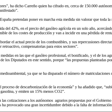
tores”, ha dicho Carreño quien ha cifrado en, cerca de 150.000 autónomo
manifestado”.
spaña pretendan poner en marcha esta medida sin valorar que toda la ma
a del 42%, en el precio del gasóleo agrícola en un solo año, acercándos
ble de los costes de producción y van a incidir en una pérdida de renta
ordar el actual precio de los combustibles, y sus repercusiones directa
 retroactivo, compensatorias para estos sectores”.
edidas en las que el gasóleo profesional, el bonificado, y el de los ag
de los Diputados en este sentido, porque “las propuestas planteadas por 
 medioambiental, ya que se ha disparado el número de matriculaciones d
el proceso de descarbonización de la economía” y ha añadido que, “sub
e gasolina, y emiten un 15% menos CO2”.
 en las cotizaciones a los autónomos agrarios propuestas por el Gobiern
les ha provocado una gran incertidumbre debido a la falta de información