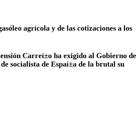
óleo agrí­cola y de las cotizaciones a los
censión Carreí±o ha exigido al Gobierno de
e socialista de Espaí±a de la brutal su