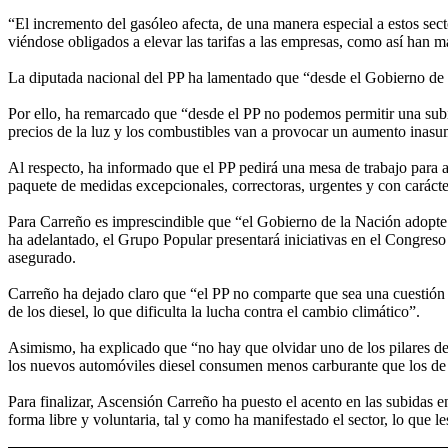
“El incremento del gasóleo afecta, de una manera especial a estos sec
viéndose obligados a elevar las tarifas a las empresas, como así han 
La diputada nacional del PP ha lamentado que “desde el Gobierno de E
Por ello, ha remarcado que “desde el PP no podemos permitir una subid
precios de la luz y los combustibles van a provocar un aumento inasumi
Al respecto, ha informado que el PP pedirá una mesa de trabajo para ab
paquete de medidas excepcionales, correctoras, urgentes y con carácter
Para Carreño es imprescindible que “el Gobierno de la Nación adopte m
ha adelantado, el Grupo Popular presentará iniciativas en el Congreso 
asegurado.
Carreño ha dejado claro que “el PP no comparte que sea una cuestión
de los diesel, lo que dificulta la lucha contra el cambio climático”.
Asimismo, ha explicado que “no hay que olvidar uno de los pilares d
los nuevos automóviles diesel consumen menos carburante que los d
Para finalizar, Ascensión Carreño ha puesto el acento en las subidas
forma libre y voluntaria, tal y como ha manifestado el sector, lo que 