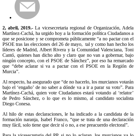
2, abril, 2019.-
La vicesecretaria regional de Organización, Adela
Martínez-Cachá, ha urgido hoy a la formación política Ciudadanos a
que se posicione y se comprometa públicamente “a no pactar con el
PSOE tras las elecciones del 26 de mayo, tal y como han hecho los
líderes de Madrid, Albert Rivera y la Comunidad Valenciana, Toni
Cantó, quienes han dicho alto y claro que no van a gobernar, bajo
ningún concepto, con el PSOE de Sánchez”, por eso ha remarcado
que “debe aclarar si va a pactar con el PSOE en la Región de
Murcia”.
Al respecto, ha asegurado que “de no hacerlo, los murcianos votarán
bajo el ‘engaño’ de no saber a dónde va a ir a parar su voto”. Para
Martínez-Cachá, quien vote Ciudadanos estará votando al ‘relator’
de Pedro Sánchez, o lo que es lo mismo, al candidato socialista
Diego Conesa.
Al hilo de estas declaraciones, le ha indicado a la candidata de la
formación naranja, Isabel Franco, “que se trata de una declaración
muy fácil, solo tiene que decir sí o no, a ese preacuerdo electoral”.
Para la vicesecretaria del PP, si no lo aclaran, los murcianos ya lo