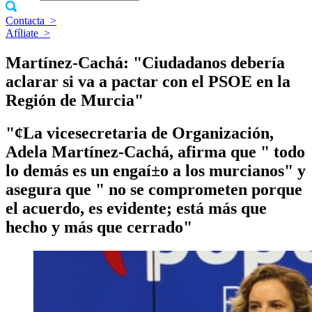
Contacta
>
Afíliate
>
Martí­nez-Cachá: "Ciudadanos deberí­a
aclarar si va a pactar con el PSOE en la
Región de Murcia"
"¢La vicesecretaria de Organización,
Adela Martí­nez-Cachá, afirma que " todo
lo demás es un engaí±o a los murcianos" y
asegura que " no se comprometen porque
el acuerdo, es evidente; está más que
hecho y más que cerrado"