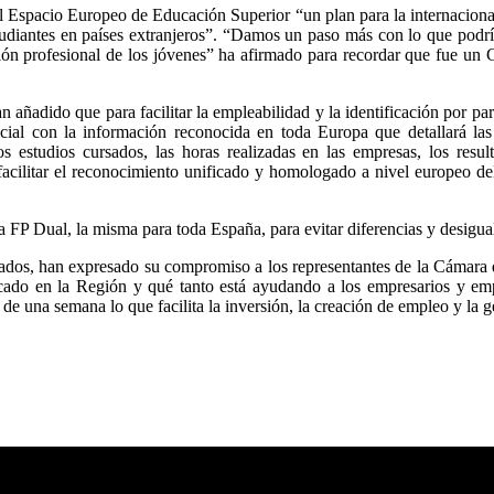
l Espacio Europeo de Educación Superior “un plan para la internacional
estudiantes en países extranjeros”. “Damos un paso más con lo que pod
ción profesional de los jóvenes” ha afirmado para recordar que fue un 
 añadido que para facilitar la empleabilidad y la identificación por par
icial con la información reconocida en toda Europa que detallará las 
 estudios cursados, las horas realizadas en las empresas, los result
acilitar el reconocimiento unificado y homologado a nivel europeo del
la FP Dual, la misma para toda España, para evitar diferencias y desig
tados, han expresado su compromiso a los representantes de la Cámara 
cado en la Región y qué tanto está ayudando a los empresarios y emp
 una semana lo que facilita la inversión, la creación de empleo y la 