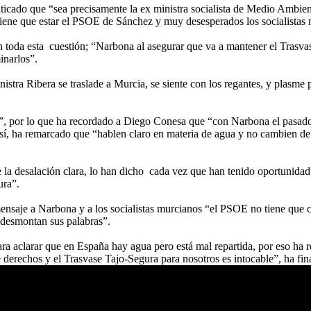
riticado que “sea precisamente la ex ministra socialista de Medio Ambi
iene que estar el PSOE de Sánchez y muy desesperados los socialistas
toda esta cuestión; “Narbona al asegurar que va a mantener el Trasvase
minarlos”.
inistra Ribera se traslade a Murcia, se siente con los regantes, y plasme 
s”, por lo que ha recordado a Diego Conesa que “con Narbona el pasado 
í, ha remarcado que “hablen claro en materia de agua y no cambien de i
a de la desalación clara, lo han dicho cada vez que han tenido oportuni
ura”.
 mensaje a Narbona y a los socialistas murcianos “el PSOE no tiene qu
s desmontan sus palabras”.
ara aclarar que en España hay agua pero está mal repartida, por eso ha r
e derechos y el Trasvase Tajo-Segura para nosotros es intocable”, ha fin