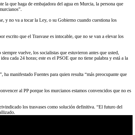
ente la que haga de embajadora del agua en Murcia, la persona que
 murcianos”.
, y no va a tocar la Ley, o su Gobierno cuando cuestiona los
por escrito que el Trasvase es intocable, que no se van a elevar los
siempre vuelve, los socialistas que estuvieron antes que usted,
dea cada 24 horas; este es el PSOE que no tiene palabra y está a la
dad”, ha manifestado Fuentes para quien resulta “más preocupante que
e convencer al PP porque los murcianos estamos convencidos que no es
eivindicado los trasvases como solución definitiva. “El futuro del
allizado.