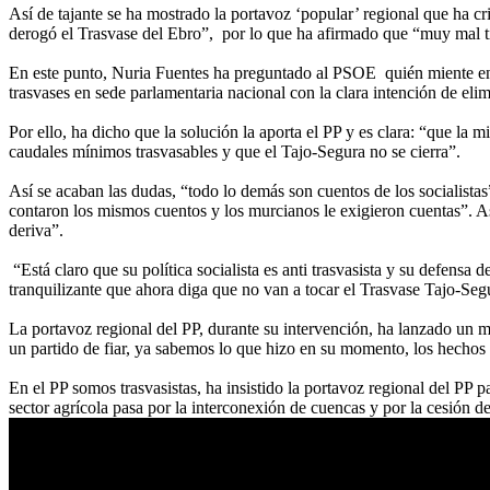
Así de tajante se ha mostrado la portavoz ‘popular’ regional que ha c
derogó el Trasvase del Ebro”, por lo que ha afirmado que “muy mal t
En este punto, Nuria Fuentes ha preguntado al PSOE quién miente en 
trasvases en sede parlamentaria nacional con la clara intención de eli
Por ello, ha dicho que la solución la aporta el PP y es clara: “que la m
caudales mínimos trasvasables y que el Tajo-Segura no se cierra”.
Así se acaban las dudas, “todo lo demás son cuentos de los socialista
contaron los mismos cuentos y los murcianos le exigieron cuentas”. As
deriva”.
“Está claro que su política socialista es anti trasvasista y su defens
tranquilizante que ahora diga que no van a tocar el Trasvase Tajo-Seg
La portavoz regional del PP, durante su intervención, ha lanzado un
un partido de fiar, ya sabemos lo que hizo en su momento, los hecho
En el PP somos trasvasistas, ha insistido la portavoz regional del PP p
sector agrícola pasa por la interconexión de cuencas y por la cesión d