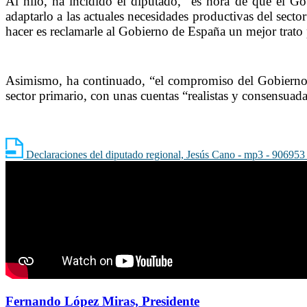
Al hilo, ha incidido el diputado, “es hora de que el Go
adaptarlo a las actuales necesidades productivas del sect
hacer es reclamarle al Gobierno de España un mejor trato 
Asimismo, ha continuado, “el compromiso del Gobierno d
sector primario, con unas cuentas “realistas y consensuad
Declaraciones del diputado regional, Jesús Cano - mp3 - 906953
Fernando López Miras, Presidente