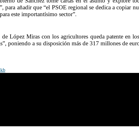
bierno de Sánchez tome cartas en el asunto y explore toda
or”, para añadir que “el PSOE regional se dedica a copiar nu
para este importantísimo sector”.
e López Miras con los agricultores queda patente en los
as”, poniendo a su disposición más de 317 millones de euro
 kb