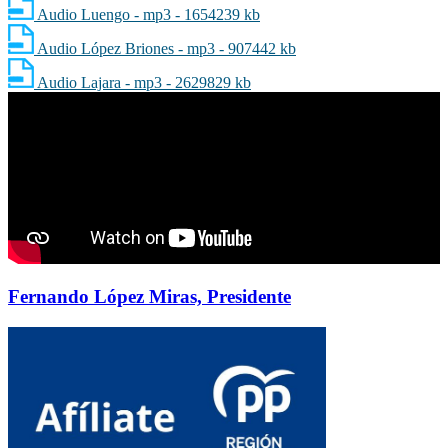
Audio Luengo - mp3 - 1654239 kb
Audio López Briones - mp3 - 907442 kb
Audio Lajara - mp3 - 2629829 kb
Fernando López Miras, Presidente