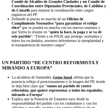
Comité de Alcaldes de Grandes Ciudades y un Comité de
Coordinación entre Diputados Provinciales, de Cabildos y
de Consells
para mejorar la coordinación entre cargos
orgánicos del PP
Defiende la puesta en marcha de un
Oficina de
Cumplimiento Normativo “para garantizar el código
ético”
que se pondrá en marcha con los nuevos estatutos y
que Sirera lo resume en “
quien la hace, la paga y se va de
este partido
”: “Frente a un PSOE que protege, normaliza y
tolera los escándalos, nosotros defendemos la ejemplaridad y
la transparencia de nuestros cargos”
UN PARTIDO “DE CENTRO REFORMISTA Y
MIRANDO A EUROPA”
La alcaldesa de Santander,
Gema Igual
, afirma que la
ponencia refleja el posicionamiento y la imagen del PP, donde
se deja bien claro que “
somos un partido de centro
reformista, que quiere representar a todos los españoles,
mirando a Europa
”
Explica que la Ponencia de Estatutos nace desde la
responsabilidad del partido con los ciudadanos y con los
afiliados y, por ello, se dota a los cargos públicos de un