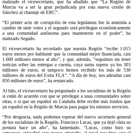
matizado el vicesecretario, que ha añadido que “La Región de
Murcia va a ser la gran perjudicada por esta nueva cesión de
Sánchez al chantaje de ERC”.
“El primer acto de corrupción de esta legislatura fue la amnistía a
cambio de siete votos y el segundo será privilegiar económicamente
a una comunidad autónoma para mantenerse en el poder”, ha
matizado Segado.
El vicesecretario ha recordado que nuestra Región “recibe 1.015
euros menos por habitante que la comunidad mejor financiada, casi
1.600 millones menos al año”, y que, además, “seguimos sin tener
noticias sobre las entregas a cuenta, cuya suma supera ya los 303
millones de euros, ni tampoco hemos recibido los más de 530
millones de euros del Extra FLA”. “A día de hoy, nos adeudan casi
850 millones de euros”, ha remarcado.
Al hilo, el vicesecretario ha preguntado a los socialistas de la Región
si están de acuerdo con que se privilegie a unas comunidades sobre
otras, o si que un español en Cataluña debe recibir más fondos que
un español en la Región de Murcia para pagar los mismos servicios.
“Por desgracia, nada podemos esperar del nuevo secretario general
de los socialistas de la Región, Francisco Lucas, que ya dejó clara su
postura hace un año”, ha lamentado. “Lucas, como hizo su
antecesor, aplaudirá este nuevo atropello, al igual que hizo con el