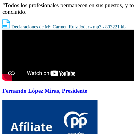
“Todos los profesionales permanecen en sus puestos, y tod
concluido.
Declaraciones de Mª. Carmen Ruiz Jódar - mp3 - 893221 kb
Fernando López Miras, Presidente