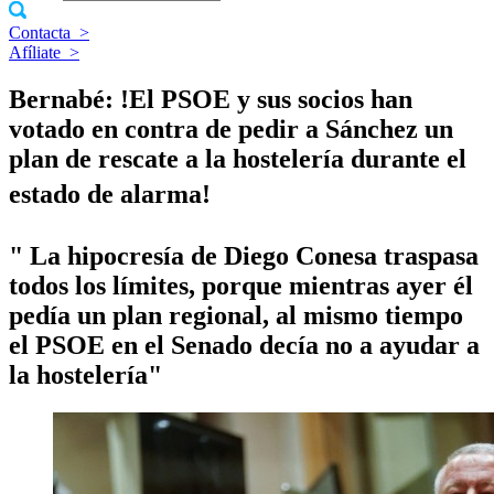
Contacta
>
Afíliate
>
Bernabé: !El PSOE y sus socios han
votado en contra de pedir a Sánchez un
plan de rescate a la hostelerí­a durante el
estado de alarma!
" La hipocresí­a de Diego Conesa traspasa
todos los lí­mites, porque mientras ayer él
pedí­a un plan regional, al mismo tiempo
el PSOE en el Senado decí­a no a ayudar a
la hostelerí­a"