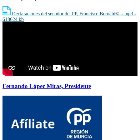
Declaraciones del senador del PP, Francisco Bernabí©. - mp3 -
618624 kb
Fernando López Miras, Presidente