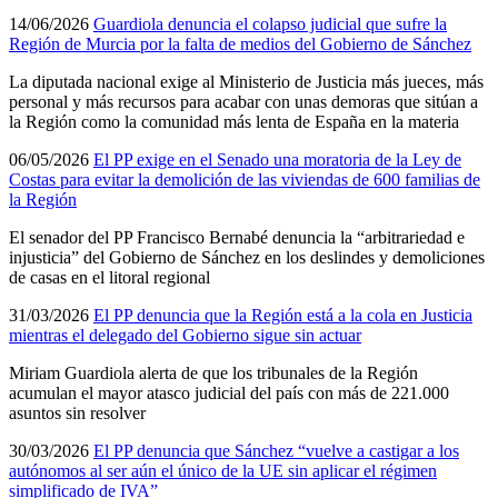
14/06/2026
Guardiola denuncia el colapso judicial que sufre la
Región de Murcia por la falta de medios del Gobierno de Sánchez
La diputada nacional exige al Ministerio de Justicia más jueces, más
personal y más recursos para acabar con unas demoras que sitúan a
la Región como la comunidad más lenta de España en la materia
06/05/2026
El PP exige en el Senado una moratoria de la Ley de
Costas para evitar la demolición de las viviendas de 600 familias de
la Región
El senador del PP Francisco Bernabé denuncia la “arbitrariedad e
injusticia” del Gobierno de Sánchez en los deslindes y demoliciones
de casas en el litoral regional
31/03/2026
El PP denuncia que la Región está a la cola en Justicia
mientras el delegado del Gobierno sigue sin actuar
Miriam Guardiola alerta de que los tribunales de la Región
acumulan el mayor atasco judicial del país con más de 221.000
asuntos sin resolver
30/03/2026
El PP denuncia que Sánchez “vuelve a castigar a los
autónomos al ser aún el único de la UE sin aplicar el régimen
simplificado de IVA”