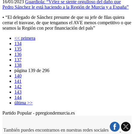
16/01/2023
Guardiola: “Vélez se siente orgulloso del daño que
Pedro Sánchez le está haciendo a la Región de Murcia y a España”
• “El delegado de Sánchez presume de que su jefe de filas quiera
cerrar el trasvase, de que tengamos el AVE menos competitivo o que
seamos la Región con peor financiación del país”
<< primera
134
135
136
137
138
página 139 de 296
140
141
142
143
144
última >>
Partido Popular - ppregiondemurcia.es
También puedes encontrarnos en nuestras redes sociales