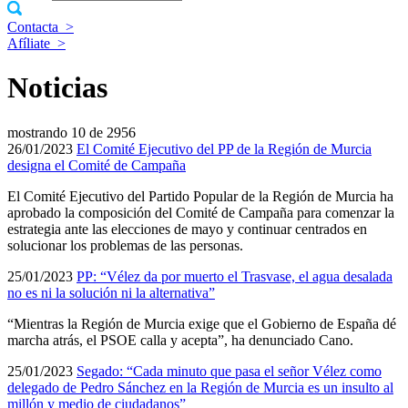
Contacta
>
Afíliate
>
Noticias
mostrando
10 de 2956
26/01/2023
El Comité Ejecutivo del PP de la Región de Murcia
designa el Comité de Campaña
El Comité Ejecutivo del Partido Popular de la Región de Murcia ha
aprobado la composición del Comité de Campaña para comenzar la
estrategia ante las elecciones de mayo y continuar centrados en
solucionar los problemas de las personas.
25/01/2023
PP: “Vélez da por muerto el Trasvase, el agua desalada
no es ni la solución ni la alternativa”
“Mientras la Región de Murcia exige que el Gobierno de España dé
marcha atrás, el PSOE calla y acepta”, ha denunciado Cano.
25/01/2023
Segado: “Cada minuto que pasa el señor Vélez como
delegado de Pedro Sánchez en la Región de Murcia es un insulto al
millón y medio de ciudadanos”