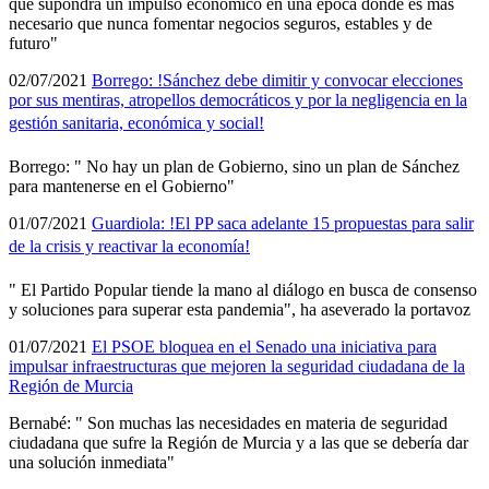
que supondrá un impulso económico en una época donde es más
necesario que nunca fomentar negocios seguros, estables y de
futuro"
02/07/2021
Borrego: !Sánchez debe dimitir y convocar elecciones
por sus mentiras, atropellos democráticos y por la negligencia en la
gestión sanitaria, económica y social!
Borrego: " No hay un plan de Gobierno, sino un plan de Sánchez
para mantenerse en el Gobierno"
01/07/2021
Guardiola: !El PP saca adelante 15 propuestas para salir
de la crisis y reactivar la economí­a!
" El Partido Popular tiende la mano al diálogo en busca de consenso
y soluciones para superar esta pandemia", ha aseverado la portavoz
01/07/2021
El PSOE bloquea en el Senado una iniciativa para
impulsar infraestructuras que mejoren la seguridad ciudadana de la
Región de Murcia
Bernabé: " Son muchas las necesidades en materia de seguridad
ciudadana que sufre la Región de Murcia y a las que se deberí­a dar
una solución inmediata"