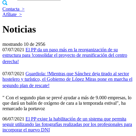
Contacta
>
Afíliate
>
Noticias
mostrando
10 de 2956
07/07/2021
El PP da un paso más en la reorganización de su
estructura para !consolidar el proyecto de reunificación del centro
derecha!
07/07/2021
Guardiola: !Mientras que Sánchez deja tirado al sector
hostelero y turí­stico, el Gobierno de López Miras pone en marcha el
segundo plan de rescate!
" Con el segundo plan se prevé ayudar a más de 9.000 empresas, lo
que dará un balón de oxí­geno de cara a la temporada estival", ha
remarcado la portavoz
06/07/2021
El PP exige la habilitación de un sistema que permita
seguir utilizando las fotografí­as realizadas por los profesionales para
incorporar el nuevo DNI