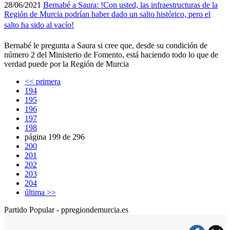
28/06/2021
Bernabé a Saura: !Con usted, las infraestructuras de la
Región de Murcia podrí­an haber dado un salto histórico, pero el
salto ha sido al vací­o!
Bernabé le pregunta a Saura si cree que, desde su condición de
número 2 del Ministerio de Fomento, está haciendo todo lo que de
verdad puede por la Región de Murcia
<< primera
194
195
196
197
198
página 199 de 296
200
201
202
203
204
última >>
Partido Popular - ppregiondemurcia.es