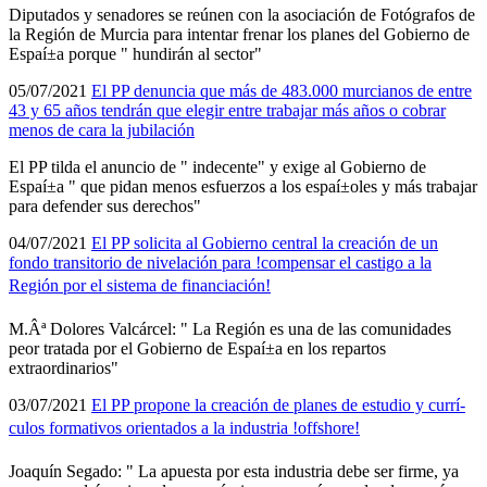
Diputados y senadores se reúnen con la asociación de Fotógrafos de
la Región de Murcia para intentar frenar los planes del Gobierno de
Espaí±a porque " hundirán al sector"
05/07/2021
El PP denuncia que más de 483.000 murcianos de entre
43 y 65 años tendrán que elegir entre trabajar más años o cobrar
menos de cara la jubilación
El PP tilda el anuncio de " indecente" y exige al Gobierno de
Espaí±a " que pidan menos esfuerzos a los espaí±oles y más trabajar
para defender sus derechos"
04/07/2021
El PP solicita al Gobierno central la creación de un
fondo transitorio de nivelación para !compensar el castigo a la
Región por el sistema de financiación!
M.Âª Dolores Valcárcel: " La Región es una de las comunidades
peor tratada por el Gobierno de Espaí±a en los repartos
extraordinarios"
03/07/2021
El PP propone la creación de planes de estudio y currí­
culos formativos orientados a la industria !offshore!
Joaquí­n Segado: " La apuesta por esta industria debe ser firme, ya