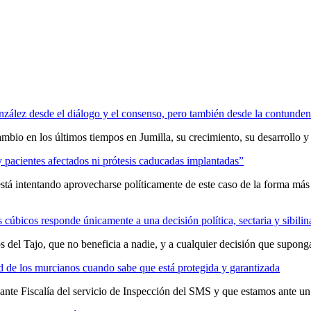
nzález desde el diálogo y el consenso, pero también desde la contunden
ambio en los últimos tiempos en Jumilla, su crecimiento, su desarrollo 
 pacientes afectados ni prótesis caducadas implantadas”
stá intentando aprovecharse políticamente de este caso de la forma más s
 cúbicos responde únicamente a una decisión política, sectaria y sibil
 del Tajo, que no beneficia a nadie, y a cualquier decisión que supong
ud de los murcianos cuando sabe que está protegida y garantizada
a ante Fiscalía del servicio de Inspección del SMS y que estamos ante 