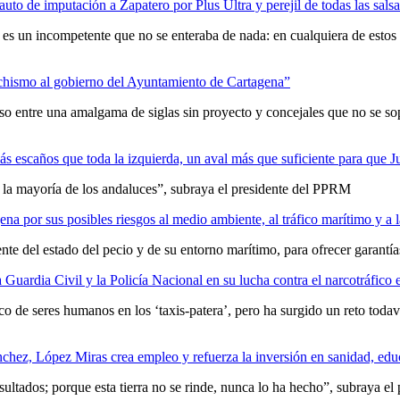
uto de imputación a Zapatero por Plus Ultra y perejil de todas las sal
 o es un incompetente que no se enteraba de nada: en cualquiera de estos
nchismo al gobierno del Ayuntamiento de Cartagena”
 entre una amalgama de siglas sin proyecto y concejales que no se sop
s escaños que toda la izquierda, un aval más que suficiente para que 
 la mayoría de los andaluces”, subraya el presidente del PPRM
ena por sus posibles riesgos al medio ambiente, al tráfico marítimo y a 
te del estado del pecio y de su entorno marítimo, para ofrecer garantía
uardia Civil y la Policía Nacional en su lucha contra el narcotráfico 
co de seres humanos en los ‘taxis-patera’, pero ha surgido un reto todav
nchez, López Miras crea empleo y refuerza la inversión en sanidad, educ
ultados; porque esta tierra no se rinde, nunca lo ha hecho”, subraya el