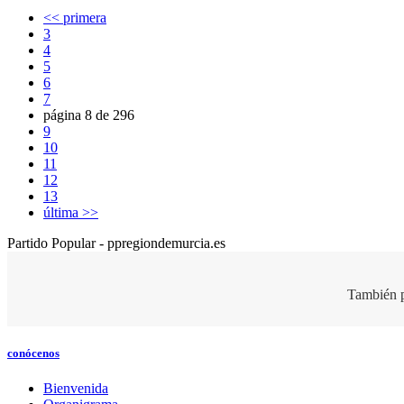
<< primera
3
4
5
6
7
página 8 de 296
9
10
11
12
13
última >>
Partido Popular - ppregiondemurcia.es
También p
conócenos
Bienvenida