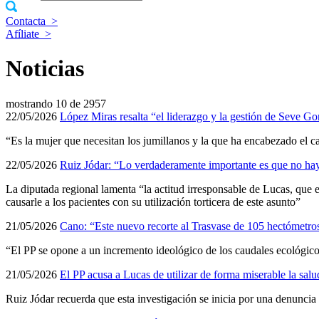
Contacta
>
Afíliate
>
Noticias
mostrando
10 de 2957
22/05/2026
López Miras resalta “el liderazgo y la gestión de Seve Go
“Es la mujer que necesitan los jumillanos y la que ha encabezado el c
22/05/2026
Ruiz Jódar: “Lo verdaderamente importante es que no hay
La diputada regional lamenta “la actitud irresponsable de Lucas, que e
causarle a los pacientes con su utilización torticera de este asunto”
21/05/2026
Cano: “Este nuevo recorte al Trasvase de 105 hectómetros
“El PP se opone a un incremento ideológico de los caudales ecológicos
21/05/2026
El PP acusa a Lucas de utilizar de forma miserable la sal
Ruiz Jódar recuerda que esta investigación se inicia por una denunci