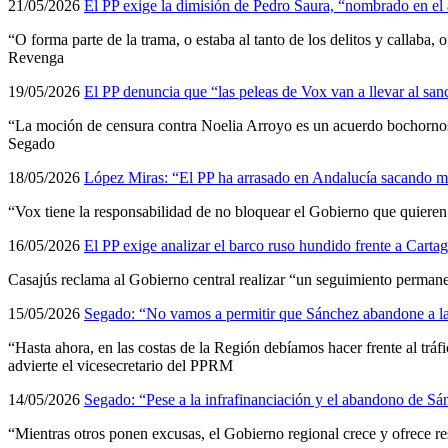
21/05/2026
El PP exige la dimisión de Pedro Saura, “nombrado en el a
“O forma parte de la trama, o estaba al tanto de los delitos y callaba,
Revenga
19/05/2026
El PP denuncia que “las peleas de Vox van a llevar al sa
“La moción de censura contra Noelia Arroyo es un acuerdo bochornoso
Segado
18/05/2026
López Miras: “El PP ha arrasado en Andalucía sacando má
“Vox tiene la responsabilidad de no bloquear el Gobierno que quieren
16/05/2026
El PP exige analizar el barco ruso hundido frente a Cartag
Casajús reclama al Gobierno central realizar “un seguimiento permanen
15/05/2026
Segado: “No vamos a permitir que Sánchez abandone a la G
“Hasta ahora, en las costas de la Región debíamos hacer frente al tráfi
advierte el vicesecretario del PPRM
14/05/2026
Segado: “Pese a la infrafinanciación y el abandono de Sá
“Mientras otros ponen excusas, el Gobierno regional crece y ofrece res