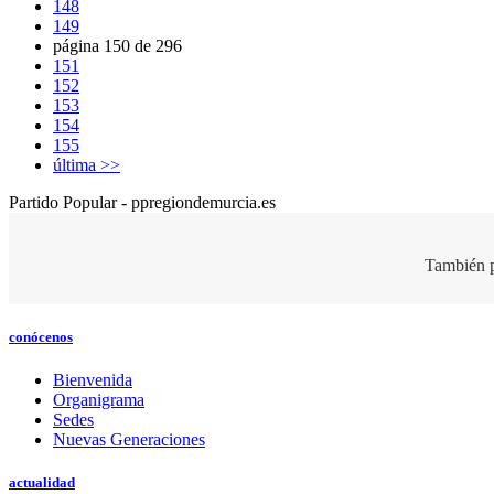
148
149
página 150 de 296
151
152
153
154
155
última >>
Partido Popular - ppregiondemurcia.es
También p
conócenos
Bienvenida
Organigrama
Sedes
Nuevas Generaciones
actualidad