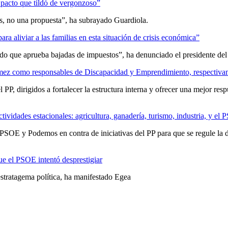
 pacto que tildó de vergonzoso”
s, no una propuesta”, ha subrayado Guardiola.
a aliviar a las familias en esta situación de crisis económica”
do que aprueba bajadas de impuestos”, ha denunciado el presidente d
mez como responsables de Discapacidad y Emprendimiento, respectiva
PP, dirigidos a fortalecer la estructura interna y ofrecer una mejor resp
ctividades estacionales: agricultura, ganadería, turismo, industria, y e
SOE y Podemos en contra de iniciativas del PP para que se regule la do
que el PSOE intentó desprestigiar
estratagema política, ha manifestado Egea