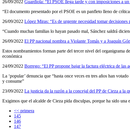
26/09/2022
Guardiola: “El PSOE llega tarde y con imposiciones a un
“El documento presentado por el PSOE es un panfleto lleno de crítica
26/09/2022
López Miras: “Es de urgente necesidad tomar decisiones par
“Cuando muchas familias lo hayan pasado mal, Sánchez saldrá dicien
26/09/2022
El PP nacional nombra a Violante Tomás y a Joaquín Gó
Estos nombramientos forman parte del tercer nivel del organigrama del 
económica
24/09/2022
Borrego: “El PP propone bajar la factura eléctrica de las a
La ‘popular’ denuncia que “hasta once veces en tres años han votado P
y consume”
23/09/2022
La justicia da la razón a la concejal del PP de Cieza a la 
Exigimos que el alcalde de Cieza pida disculpas, porque ha sido una 
<< primera
145
146
147