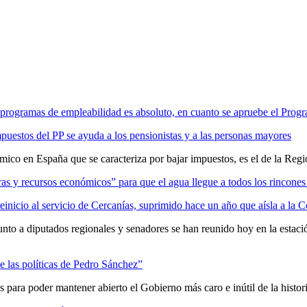
programas de empleabilidad es absoluto, en cuanto se apruebe el Prog
uestos del PP se ayuda a los pensionistas y a las personas mayores
ico en España que se caracteriza por bajar impuestos, es el de la Reg
uras y recursos económicos” para que el agua llegue a todos los rincone
inicio al servicio de Cercanías, suprimido hace un año que aísla a la 
unto a diputados regionales y senadores se han reunido hoy en la estac
e las políticas de Pedro Sánchez”
 para poder mantener abierto el Gobierno más caro e inútil de la hist