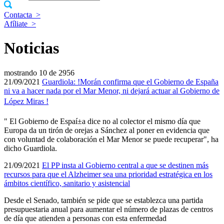
Contacta
>
Afíliate
>
Noticias
mostrando
10 de 2956
21/09/2021
Guardiola: !Morán confirma que el Gobierno de España
ni va a hacer nada por el Mar Menor, ni dejará actuar al Gobierno de
López Miras !
" El Gobierno de Espaí±a dice no al colector el mismo dí­a que
Europa da un tirón de orejas a Sánchez al poner en evidencia que
con voluntad de colaboración el Mar Menor se puede recuperar", ha
dicho Guardiola.
21/09/2021
El PP insta al Gobierno central a que se destinen más
recursos para que el Alzheimer sea una prioridad estratégica en los
ámbitos cientí­fico, sanitario y asistencial
Desde el Senado, también se pide que se establezca una partida
presupuestaria anual para aumentar el número de plazas de centros
de dí­a que atienden a personas con esta enfermedad