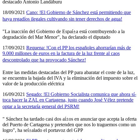
destacado Antonio Landáburu
18/09/2021
Cano: !El Gobierno de Sánchez está permitiendo que
haya regadí­os ilegales cultivando sin tener derechos de agua!
"La inacción del Gobierno de Espaí±a está contribuyendo a la
degradación del Mar Menor", ha declarado el diputado
17/09/2021
Requena: !Con el PP los españoles ahorrarí­an más de
9.000 millones de euros en la factura de la luz frente al caos
descontrolado que ha provocado Sánchez!
Entre las medidas destacadas del PP para abaratar el coste de la luz,
se encuentra la bajada del IVA y la eliminación del impuesto sobre el
valor de la producción eléctrica
16/09/2021
Segado: !El Gobierno Socialista comunica que ahora sí­
toca hacer la ZAL en Cartagena, justo cuando José Vélez pretende
optar a la secretarí­a general del PSRM!
" Sánchez ha tardado casi dos aí±os en anunciar que acepta la oferta
del Puerto de Cartagena y pretenden que nos lo traguemos como un
logro", ha seí±alado el portavoz del GPP