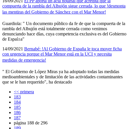
16/09/2021
El PP aporta un acta notarial que acredita que la
compuerta de la rambla del Albujón sigue cerrada, lo que !desmonta
las mentiras del Gobierno de Sánchez con el Mar Menor!
Guardiola: " Un documento público da fe de que la compuerta de la
rambla del Albujón está totalmente cerrada como venimos
denunciando hace dí­as, cuya competencia exclusiva es del Gobierno
de Espaí±a"
14/09/2021
Bernabé: !Al Gobierno de España le toca mover ficha
con urgencia porque el Mar Menor está en la UCI y necesita
medidas de emergencia!
" El Gobierno de López Miras ya ha adoptado todas las medidas
medioambientales y de limitación de las actividades contaminantes
que se le han requerido", ha destacado
<< primera
183
184
185
186
187
página 188 de 296
189